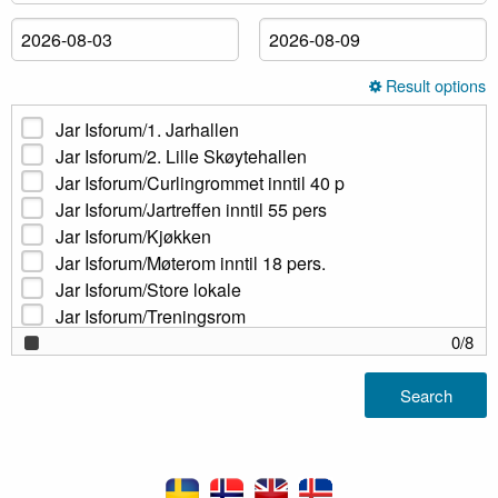
Result options
Jar Isforum/1. Jarhallen
Jar Isforum/2. Lille Skøytehallen
Jar Isforum/Curlingrommet inntil 40 p
Jar Isforum/Jartreffen inntil 55 pers
Jar Isforum/Kjøkken
Jar Isforum/Møterom inntil 18 pers.
Jar Isforum/Store lokale
Jar Isforum/Treningsrom
0
/
8
Search